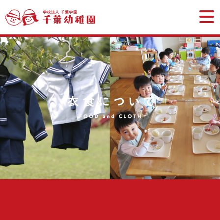
学校法
給食につ