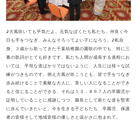
♪大風吹いても平気だよ。元気なぼくたち私たち。仲良く今
日も手をつなぎ、みんなそろってよい子になろう。♪私自
身、３歳から歌ってきた千葉幼稚園の園歌の中でも、特に三
番の歌詞がとても好きです。私たち人間が成長する過程にお
いては、平坦な道ばかりではないように、人生には様々な試
練がつきものです。例え大風が吹こうとも、皆で手をつなぎ
歩み続けることで素敵な大人に、美しい人になることができ
ると信じることができる、それは１３，８６７人の卒園児が
証明していることに感謝しつつ、園長として新たな道を堅実
に歩んでいきたいと。今を生きる子どもたち、卒園児、保護
者の皆様そして地域皆様の優しさと温かさに包まれて。